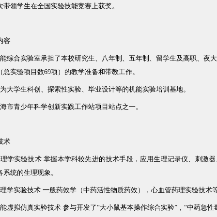
次带领学生在全国实验技能竞赛上获奖。
内容
机能综合实验室承担了本校研究生、八年制、五年制、留学生及高职、夜
门（总实验项目数69项）的教学准备和带教工作。
作为大学生科创、探索性实验、毕业设计等的机能实验培训基地。
上海市青少年科学创新实践工作站项目站点之一。
技术
生理学实验技术 掌握本学科较先进的技术手段，应用生理记录仪、刺激
各系统的生理现象。
药理学实验技术 一般药效学（中药活性物质药效），心血管药理实验技术
机能虚拟仿真实验技术 参与开发了“大小鼠基本操作综合实验”，“中药急