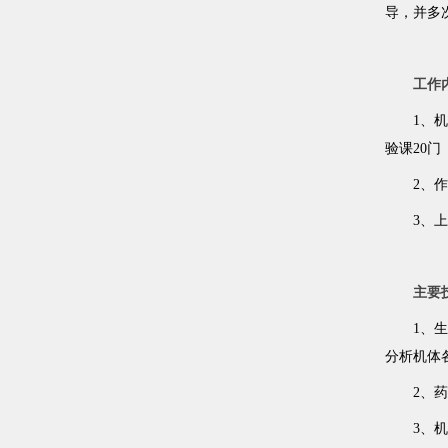
导，并多
工作
1、
验课20
2、
3、
主要
1、
分析机体
2、
3、